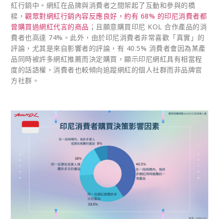
紅行銷中。網紅在品牌與消費者之間架起了互動和參與的橋
樑，
觀眾對網紅行銷內容反應良好，約有 68% 的印尼消費者都
曾購買過網紅代言的商品
；且願意購買印尼 KOL 合作產品的消
費者也高達 74%。此外，由於印尼消費者非常喜歡「真實」的
評論，尤其是來自影響者的評論，有 40.5% 消費者會因為某產
品同時被許多網紅推薦而決定購買，顯示印尼網紅具有相當程
度的話語權，消費者也較傾向追蹤網紅的個人社群而非品牌官
方社群。