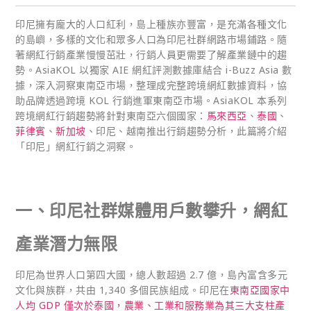
印尼擁有龐大的人口紅利，島上種族亦豐富，是充滿各種文化
的島嶼，多樣的文化和眾多人口為印尼社群網路市場鋪路。隨
著網紅行銷產業慢慢茁壯，行銷人員更需要了解產業鏈中的趨
勢。AsiaKOL 以獨家 AIE 網紅評測數據庫結合 i-Buzz Asia 數
據，深入洞察東南亞市場，整理成完整跨境網紅數據資料，協
助品牌透過跨境 KOL 行銷進軍東南亞市場。AsiaKOL 本系列
跨境網紅行銷趨勢將針對東南亞六個國家：
馬來西亞
、
泰國
、
菲律賓
、
新加坡
、印尼、越南推出行銷趨勢分析，此篇將介紹
「印尼」網紅行銷之洞察。
一、印尼社群媒體用戶數攀升，網紅
產業潛力無限
印尼為世界人口第四大國，總人數超過 2.7 億，島內富含多元
文化與族群，共由 1,340 多個民族組成。印尼在
東南亞國家中
人均 GDP 僅次於泰國，農業、工業和服務業為其三大支柱產