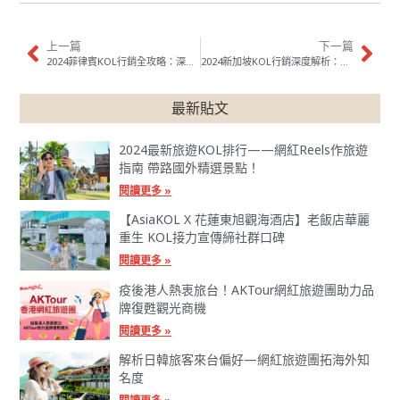
上一篇
下一篇
2024菲律賓KOL行銷全攻略：深入洞察東南亞趨勢與品牌行銷策略
2024新加坡KOL行銷深度解析：最新趨勢與潛力展望
最新貼文
2024最新旅遊KOL排行——網紅Reels作旅遊
指南 帶路國外精選景點！
閱讀更多 »
【AsiaKOL X 花蓮東旭觀海酒店】老飯店華麗
重生 KOL接力宣傳締社群口碑
閱讀更多 »
疫後港人熱衷旅台！AKTour網紅旅遊團助力品
牌復甦觀光商機
閱讀更多 »
解析日韓旅客來台偏好—網紅旅遊團拓海外知
名度