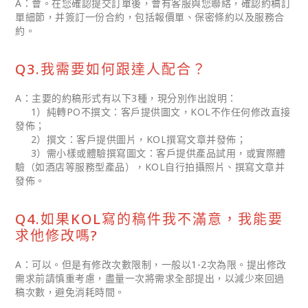
A：會。在您確認提交訂單後，會有客服與您聯絡，確認約稿訂
單細節，并簽訂一份合約，包括報價單、保密條約以及服務合
約。
Q3.我需要如何跟達人配合？
A：主要的約稿形式有以下3種，現分別作出說明：
1）純轉PO不撰文：客戶提供圖文，KOL不作任何修改直接
發佈；
2）撰文：客戶提供圖片，KOL撰寫文章并發佈；
3）需小樣或體驗撰寫圖文：客戶提供產品試用，或實際體
驗（如酒店等服務型產品），KOL自行拍攝照片、撰寫文章并
發佈。
Q4.如果KOL寫的稿件我不滿意，我能要
求他修改嗎?
A：可以。但是有修改次數限制，一般以1-2次為限。提出修改
需求前請慎重考慮，盡量一次將需求全部提出，以減少來回過
稿次數，避免消耗時間。